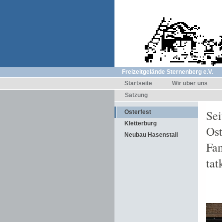
Freizeitgelände Sternenberg e.V.
Startseite
Wir über uns
Satzung
Sei
Osterfest
Kletterburg
Ost
Neubau Hasenstall
Fam
tat